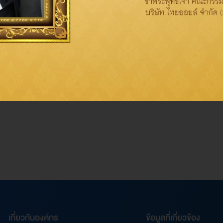
ทรลดา สง่าแสง รองกรรมการผู้จัดการใหญ่ด้านการเงินและบัญชี
ent to Sustainable Energy in Southeast Asia)
ต่อเนื่องเป็นปีท
นนำด้านการลงทุน สถาบัน การธนาคารและตลาดทุนของภูมิภาคเอเชียตะวัน
 บริษัทฯ ยังได้รับรางวัลระดับประเทศอีก 3 รางวัล ได้แก่
“รางวัลความร
ับเป็นปีที่ 6
“รางวัลผู้บริหารระดับสูงที่ส่งเสริมงานด้านนักลงทุนส
นในบรรษัทภิบาลสูงสุด (The Strongest Adherence toCorporate Gover
เกี่ยวกับองค์กร
ข้อมูลที่เกี่ยวข้อง