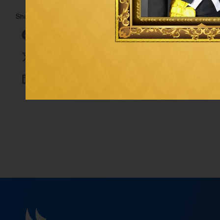
เมื่อเร็วๆ นี้
บริษัท ไทยออยล์ จำกัด (มหาชน)
โดย
คุณภั
Share:
ความยั่งยืนด้านพลังงาน” (
The Strongest Commitm
นิตยสาร Alpha Southeast Asia
ซึ่งเป็นนิตยสารชั้
Ballroom โรงแรมแชงกรีล่า ประเทศสิงค์โปร์ ในงานดังกล่าว
Strategic Corporate Social Responsibility)
โดยได้ร
Support)
โดยได้รับเป็นปีที่ 4 และ รางวัลการยึดมั่