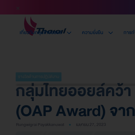
เกี่ยวกับกลุ่มไทยออยล์
ความยั่งยืน
การกำ
รางวัลด้านการปฏิบัติงาน
กลุ่มไทยออยล์คว้
(OAP Award) จากส
Rungwigrai Payakkanuwat
เมษายน 27, 2023