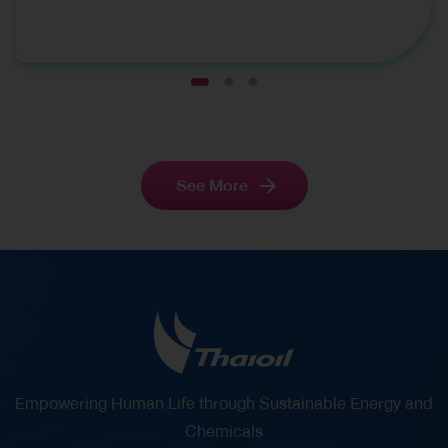
Tarika Devahastin, Vice President-Financial
Planning and Ms. Nantaka Bamrungsuksawat,
Investor Relations Manager, representing Thai Oil
1
2
3
Public Company Limited (Thaioil), received five
prestigious awards at the 16th Asian Excellence
Award 2026, organized by Corporate Governance
See More
Asia, a leading Hong Kong-based publication
specializing in corporate governance and
economic affairs across Asia. The award
ceremony was held at the JW Marriott Hotel, Hong
Kong SAR, People’s Republic of China. Thaioil
received the following awards: Asia’s Best CEO
Asia’s Best CFO Sustainable Asia Award (for the
third consecutive year) Best Investor Relations
Empowering Human Life through Sustainable Energy and
Company (for the fourth consecutive year) Best
Chemicals