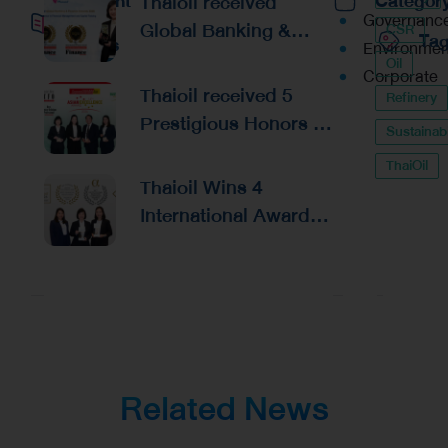
Recent
Thaioil received
Categor
Governanc
Global Banking &
CSR
Ta
Posts
Environmen
Finance Awards 2026
Oil
Corporate
Reaffirming
Thaioil received 5
Refinery
Excellence in
Prestigious Honors at
Sustainabi
Financial
the Asian Excellence
Management and
ThaiOil
Award 2026
Thaioil Wins 4
Capital Raising
International Awards
from Alpha Southeast
Asia, Reinforcing
Excellence in
Corporate
Management and
Investor Relations
Related News