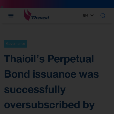
EN
TH
Governance
Thaioil’s Perpetual
Bond issuance was
successfully
oversubscribed by