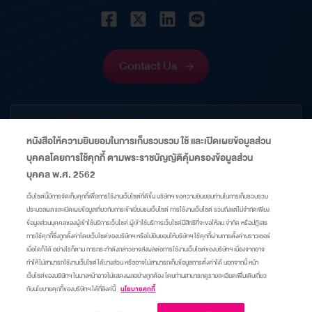
Investor Relations Professional These prestigious
recognitions reflect Thaioil’s strong leadership
and commitment to sustainable business growth.
They also reaffirm the Company’s excellence in
Contact Us
corporate governance while demonstrating its
dedication to creating long-term value for
CORPORATE
communities, society, and the environment. These
หนังสือให้ความยินยอมในการเก็บรวบรวม ใช้ และเปิดเผยข้อมูลส่วน
achievements further strengthen the…
บุคคลโดยการใช้คุกกี้ ตามพระราชบัญญัติคุ้มครองข้อมูลส่วน
INFORMATION
บุคคล พ.ศ. 2562
เว็บไซต์นี้มีการจัดเก็บคุกกี้เพื่อการใช้งานเว็บไซต์ที่ดีขึ้น บริษัทฯ ขอความยินยอมท่านในการเก็บรวบรวม
ประมวลผล และเปิดเผยข้อมูลเกี่ยวกับการเข้าเยี่ยมชมเว็บไซต์ การใช้งานเว็บไซต์ รวมถึงแต่ไม่จำกัดเพียง
LINKS
ข้อมูลส่วนบุคคลของผู้เข้าใช้บริการเว็บไซต์ ผู้เข้าใช้บริการเว็บไซต์มีสิทธิที่จะขอให้ลบ จำกัด หรือปฏิเสธ
การใช้คุกกี้ซึ่งถูกตั้งค่าโดยเว็บไซต์ของบริษัทฯ หรือไม่ยินยอมให้บริษัทฯ ใช้คุกกี้ผ่านการตั้งค่าบราวเซอร์
เมื่อใดก็ได้ อย่างไรก็ตาม การกระทำดังกล่าวอาจส่งผลต่อการใช้งานเว็บไซต์ของบริษัทฯ เนื่องจากอาจ
Sitemap
Privacy Center
Cookie Policy
Take Down Notice
ทำให้ไม่สามารถใช้งานเว็บไซต์ได้บางส่วน หรืออาจไม่สามารถเก็บข้อมูลการตั้งค่าได้ นอกจากนี้ หน้า
เว็บไซต์ของบริษัทฯ ในบางหน้าอาจไม่แสดงผลอย่างถูกต้อง โดยท่านสามารถดูรายละเอียดเพิ่มเติมเกี่ยว
กับนโยบายคุกกี้ของบริษัทฯ ได้ที่ลิงค์นี้
นโยบายคุกกี้