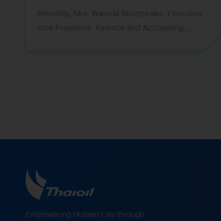
and Capital Raising
Recently, Mrs. Wanida Boonpiraks, Executive
Vice President- Finance and Accounting,
representing Thai Oil Public Company Limited
(Thaioil), recently received two prestigious
awards at the Global Banking & Finance Awards
2026, organized by Global Banking & Finance
Review, a leading international financial
publication. The award ceremony was held in
London, United Kingdom. The awards received
are as follows: Corporate Finance CFO of the
Year Thailand 2026 – This award recognizes
Mrs. Wanida Boonpiraks ‘s vision, leadership,
and outstanding capabilities in strategic
financial management. It reflects her significant
role in strengthening Thaioil’s financial position
Empowering Human Life through