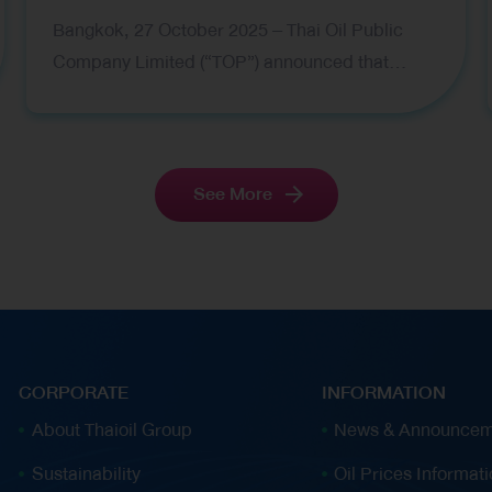
Bangkok, 27 October 2025 – Thai Oil Public
Company Limited (“TOP”) announced that
Moody’s Investors Service has affirmed the
company’s senior unsecured debt ratings at
Baa3 and its Baseline Credit Assessment (BCA)
at ba2, with an overall outlook remaining
See More
negative. Moody’s decision reflects Thai Oil’s
strengthened balance sheet following its
proactive debt reduction efforts throughout
2025. Over the past nine months, Thai Oil has
repaid approximately US$933 million in debt,
with an additional THB 18.23 billion
CORPORATE
INFORMATION
(approximately US$550 million) in funding
About Thaioil Group
News & Announcem
support from a collaborative asset monetisation
Sustainability
Oil Prices Informat
transaction with PTT Group, announced on 25