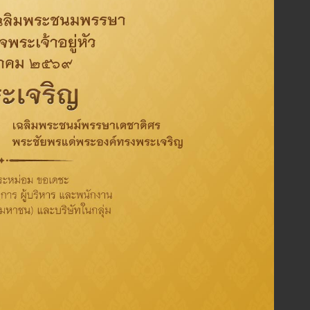
Excellence in
Category
Corporate
Management and
Social
Investor Relations
Governance
Environment
Corporate
Tag
Activity
CSR
Oil
Refinery
Sustainability
ThaiOil