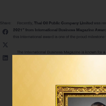
Share:
Recently,
Thai Oil Public Company Limited
was re
2021” from International Business Magazine Awar
this International award is one of the proud mileston
The International Business Magazine is known for a 
Arab Emirates. This international award winners has 
based on its International Business Magazine Award’s 
Tag: