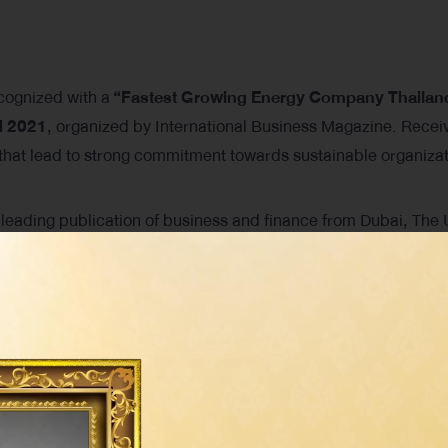
cognized with a
“Fastest Growing Energy Company Thailan
d 2021
, organized by International Business Magazine. Recei
e that lead to strong commitment towards sustainable organizat
leading publication of business and finance from Dubai, The 
been strictly selected from leading companies around the wor
criteria.
Share on: