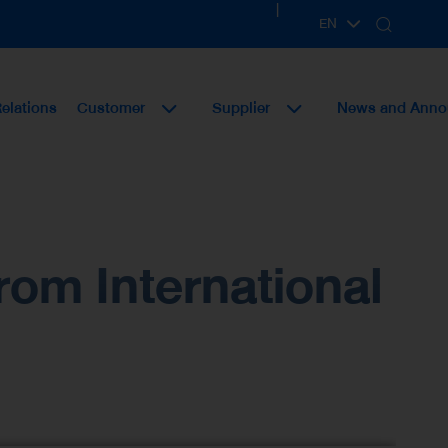
|
EN
TH
Relations
Customer
Supplier
News and Ann
om International