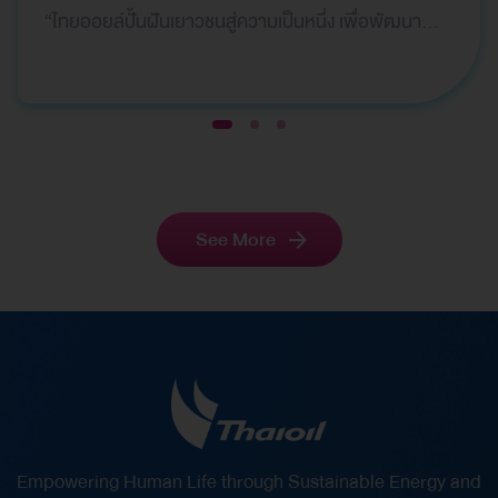
“ไทยออยล์ปั้นฝันเยาวชนสู่ความเป็นหนึ่ง เพื่อพัฒนา
ทักษะด้านกีฬาฟุตซอล“ ปีที่ 8 ให้กับเยาวชนรอบโรงกลั่น
โดยมีนักกีฬาฟุตซอลระดับประเทศและโค้ชมืออาชีพ ร่วม
ถ่ายทอดความรู้ และประสบการณ์ ณ สนาม บลูเวฟ อารี
1
2
3
น่า จ.ชลบุรี กิจกรรมดังกล่าวมุ่งเน้นให้เยาวชนได้เรียนรู้ทั้ง
ทักษะการเล่นพื้นฐาน เทคนิคการฝึกซ้อมอย่างมีระบบ
รวมถึงการปลูกฝังวินัย การทำงานเป็นทีม และมีน้ำใจ
See More
นักกีฬา นอกจากนี้ยังเป็นการสร้างแรงบันดาลใจให้
เยาวชนเดินตามความฝันก้าวสู่เส้นทางนักกีฬามืออาชีพ
ไทยออยล์ให้ความสำคัญในการส่งเสริมสุขภาพ
พลานามัย และพัฒนาศักยภาพของเยาวชนไทยให้เติบโต
อย่างมีคุณภาพทั้งด้านร่างกายและจิตใจ พร้อมทั้ง
สนับสนุนการเรียนรู้นอกห้องเรียนผ่านกิจกรรมสร้างสรรค์
เพื่อเสริมสร้างทักษะชีวิตและความมั่นใจในตนเอง อันเป็น
พื้นฐานสำคัญในการเติบโตเป็นบุคลากรที่มีคุณภาพของ
Empowering Human Life through Sustainable Energy and