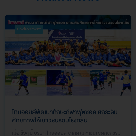
Environment
ไทยออยล์พัฒนาทักษะกีฬาฟุตซอล ยกระดับ
ศักยภาพให้เยาวชนรอบโรงกลั่น
เมื่อเร็วๆ นี้ บริษัท ไทยออยล์ จำกัด (มหาชน) จัดกิจกรรม