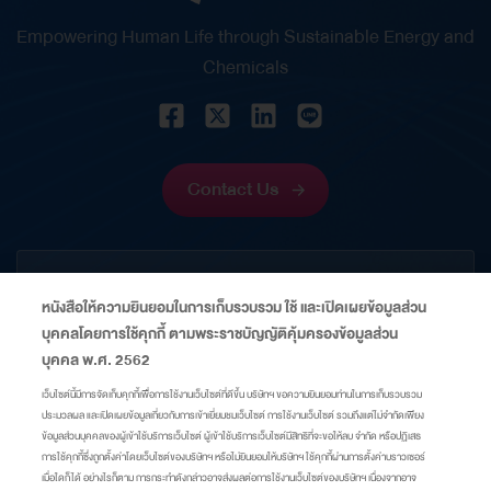
third consecutive year) Best Investor Relations
Empowering Human Life through Sustainable Energy and
Company (for the fourth consecutive year) Best
Chemicals
Investor Relations Professional These prestigious
recognitions reflect Thaioil’s strong leadership
and commitment to sustainable business growth.
They also reaffirm the Company’s excellence in
Contact Us
corporate governance while demonstrating its
dedication to creating long-term value for
CORPORATE
communities, society, and the environment. These
หนังสือให้ความยินยอมในการเก็บรวบรวม ใช้ และเปิดเผยข้อมูลส่วน
achievements further strengthen the…
บุคคลโดยการใช้คุกกี้ ตามพระราชบัญญัติคุ้มครองข้อมูลส่วน
INFORMATION
บุคคล พ.ศ. 2562
เว็บไซต์นี้มีการจัดเก็บคุกกี้เพื่อการใช้งานเว็บไซต์ที่ดีขึ้น บริษัทฯ ขอความยินยอมท่านในการเก็บรวบรวม
ประมวลผล และเปิดเผยข้อมูลเกี่ยวกับการเข้าเยี่ยมชมเว็บไซต์ การใช้งานเว็บไซต์ รวมถึงแต่ไม่จำกัดเพียง
LINKS
ข้อมูลส่วนบุคคลของผู้เข้าใช้บริการเว็บไซต์ ผู้เข้าใช้บริการเว็บไซต์มีสิทธิที่จะขอให้ลบ จำกัด หรือปฏิเสธ
การใช้คุกกี้ซึ่งถูกตั้งค่าโดยเว็บไซต์ของบริษัทฯ หรือไม่ยินยอมให้บริษัทฯ ใช้คุกกี้ผ่านการตั้งค่าบราวเซอร์
เมื่อใดก็ได้ อย่างไรก็ตาม การกระทำดังกล่าวอาจส่งผลต่อการใช้งานเว็บไซต์ของบริษัทฯ เนื่องจากอาจ