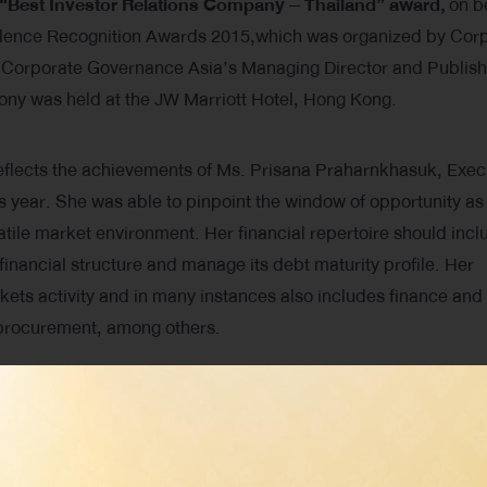
“Best Investor Relations Company – Thailand” award,
on b
ellence Recognition Awards 2015,which was organized by Cor
, Corporate Governance Asia’s Managing Director and Publish
ony was held at the JW Marriott Hotel, Hong Kong.
flects the achievements of Ms. Prisana Praharnkhasuk, Exec
 year. She was able to pinpoint the window of opportunity as
atile market environment. Her financial repertoire should incl
inancial structure and manage its debt maturity profile. Her
rkets activity and in many instances also includes finance and
 procurement, among others.
nd ” award, this is the third year that the company is recog
s of disclosure, and fairness in disseminating information that
iland. The company is also regarded as an example of an Asi