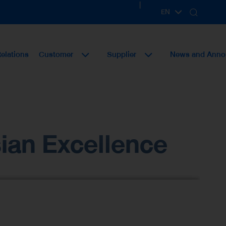
|
EN
TH
Relations
Customer
Supplier
News and Ann
sian Excellence