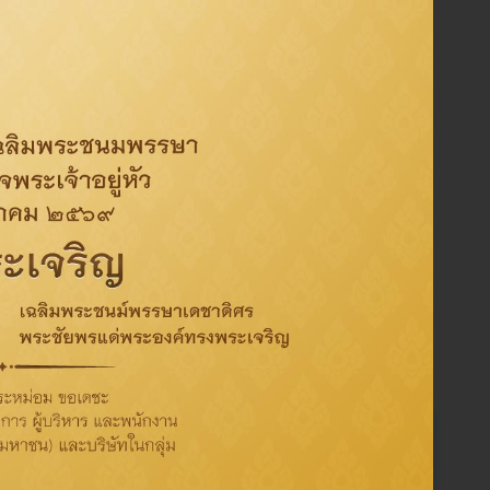
Tag
Activity
CSR
Oil
Refinery
Sustainability
ThaiOil
Environment