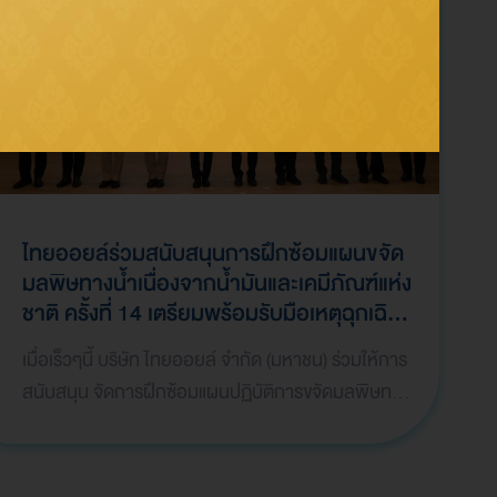
ไทยออยล์ร่วมสนับสนุนการฝึกซ้อมแผนขจัด
มลพิษทางน้ำเนื่องจากน้ำมันและเคมีภัณฑ์แห่ง
ชาติ ครั้งที่ 14 เตรียมพร้อมรับมือเหตุฉุกเฉิน
ทางทะเลอย่างมีประสิทธิภาพ เสริมสร้าง
เมื่อเร็วๆนี้ บริษัท ไทยออยล์ จำกัด (มหาชน) ร่วมให้การ
ความพร้อมด้านความมั่นคงทางทะเลและสิ่ง
สนับสนุน จัดการฝึกซ้อมแผนปฏิบัติการขจัดมลพิษทาง
แวดล้อม
น้ำเนื่องจากน้ำมันและเคมีภัณฑ์แห่งชาติ ครั้งที่ 14 (14th
Thailand Oil and Chemical Spill Response
Exercise: TOC EX 14) จัดโดย กรมเจ้าท่า ร่วมกับ