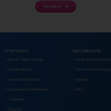
ม.3) และเครือข่ายเยาวชนอาสารอบพื้นที่ไทยออยล์
See More
โดยเยาวชนได้ร่วมสนุกกับกิจกรรม “สนุกคิดพิชิต
Solar Car” เรียนรู้หลักการทำงานของระบบโซลาร์เซลล์
ผ่านการออกแบบและประกอบรถพลังงานแสงอาทิตย์
จำลอง พร้อมทั้งทำความเข้าใจพื้นฐานด้านไฟฟ้า เสริม
ทักษะการทำงานเป็นทีม การคิดวิเคราะห์ และการใช้
กระบวนการทางวิทยาศาสตร์ในการแก้ปัญหาอย่างเป็น
CORPORATE
INFORMATION
ระบบ ณ สำนักงานพัฒนาวิทยาศาสตร์และเทคโนโลยี
About Thaioil Group
News & Announcem
แห่งชาติ (สวทช.) กิจกรรมพิพิธภัณฑ์กลางแจ้งเกษตร
Sustainability
Oil Prices Informat
ตามรอยพ่อ เพื่อเป็นการเรียนรู้ด้านรากฐานทาง
วัฒนธรรม เช่น การทำนาโยน นาหว่าน นาดำ ตลอดจน
Investor Relations
Career
นวัตกรรมที่มีการพัฒนาจากอดีตมาสู่ปัจจุบัน ณ
Corporate Governance
FAQ
พิพิธภัณฑ์เกษตรเฉลิมพระเกียรติ พระบาทสมเด็จ
พระเจ้าอยู่หัว (องค์การมหาชน) อีกทั้ง เข้าเยี่ยมชม
Customer
พิพิธภัณฑ์กองทัพอากาศและการบินแห่งชาติ เพื่อส่ง
Supplier