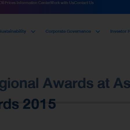
Oil Prices Information Center
Work with Us
Contact Us
Sustainability
Corporate Governance
Investor 
egional Awards at A
rds 2015