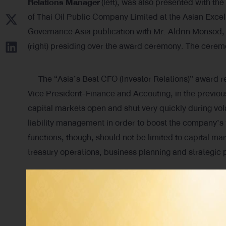
Relations Manager
(left), was also presented with the
of Thai Oil Public Company Limited at the Asian Exc
Governance Asia publication with Mr. Aldrin Monsod
(right) presiding over the award ceremony. The cerem
The “Asia’s Best CFO (Investor Relations)” award re
Vice President-Finance and Accouting, in the previous
capital markets open and shut very quickly during vol
liability management in order to boost the company’s f
functions, though, should not be limited to capital ma
treasury operations, business planning and strategic
As for the “Best Investor Relations Company – Thaila
for its outstanding commitment to the highest standard
beyond the requirement of the Stock Exchange of Tha