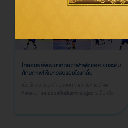
ไทยออยล์พัฒนาทักษะกีฬาฟุตซอล ยกระดับ
ศักยภาพให้เยาวชนรอบโรงกลั่น
เมื่อเร็วๆ นี้ บริษัท ไทยออยล์ จำกัด (มหาชน) จัด
กิจกรรม “ไทยออยล์ปั้นฝันเยาวชนสู่ความเป็นหนึ่ง เพื่อ
พัฒนาทักษะด้านกีฬาฟุตซอล“ ปีที่ 8 ให้กับเยาวชน
รอบโรงกลั่นโดยมีนักกีฬาฟุตซอลระดับประเทศและโค้ช
มืออาชีพ ร่วมถ่ายทอดความรู้ และประสบการณ์ ณ
สนาม บลูเวฟ อารีน่า จ.ชลบุรี กิจกรรมดังกล่าวมุ่งเน้น