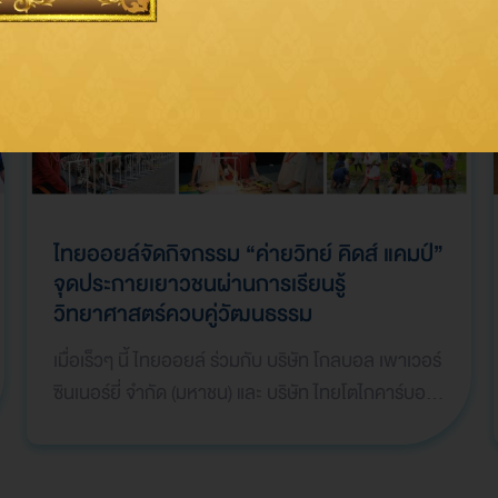
ไทยออยล์จัดกิจกรรม “ค่ายวิทย์ คิดส์ แคมป์”
จุดประกายเยาวชนผ่านการเรียนรู้
วิทยาศาสตร์ควบคู่วัฒนธรรม
เมื่อเร็วๆ นี้ ไทยออยล์ ร่วมกับ บริษัท โกลบอล เพาเวอร์
ซินเนอร์ยี่ จำกัด (มหาชน) และ บริษัท ไทยโตไกคาร์บอน
โปรดักท์ จำกัด จัดโครงการ “ค่ายวัฒนธรรม
วิทยาศาสตร์ รุ่นที่ 18” ภายใต้กิจกรรม “ค่ายวิทย์ คิดส์
แคมป์” ให้กับเยาวชนระดับมัธยมศึกษาตอนต้น (ม.1–