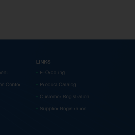
ศูนย์อำนวยการรักษาผลประโยชน์ของชาติทางทะเล
ภาค 1 (ศรชล.ภาค1) กองทัพเรือ สมาคมอนุรักษ์สภาพ
แวดล้อมของกลุ่มอุตสาหกรรมน้ำมัน (IESG) และหน่วย
งานภาครัฐ ภาคเอกชน และผู้แทนจากภาคชุมชน ที่
เกี่ยวข้องทุกภาคส่วนเข้าร่วมระหว่างวันที่ 20 – 22
พฤษภาคม 2568 ณ ห้อง Auditorium บริษัท ไทยออ
ยล์ จำกัด (มหาชน) อำเภอศรีราชา จังหวัดชลบุรี การ
LINKS
ฝึกซ้อมครั้งนี้ มีวัตถุประสงค์เพื่อซ้อมแผนการป้องกัน
ent
E-Ordering
และขจัดมลพิษทางน้ำตลอดจนการฝึกซ้อมในที่
ion Center
Product Catalog
บังคับการ (Tabletop Exercise) ให้กับผู้เกี่ยวข้องทุก
ภาคส่วนได้เสริมสร้างความรู้ ความเข้าใจ และความ
Customer Registration
เชี่ยวชาญตลอดจนทำให้เกิดความสามารถในการ
Supplier Registration
ป้องกันและขจัดมลพิษทางน้ำได้อย่างมีประสิทธิภาพ
รวมทั้งเป็นการสร้างเครือข่ายความร่วมมือระหว่างกัน
ทำให้เกิดการประสานงานของบุคลากรที่เกี่ยวข้องได้