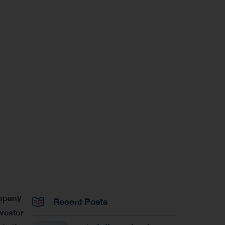
ompany
Recent Posts
nvestor