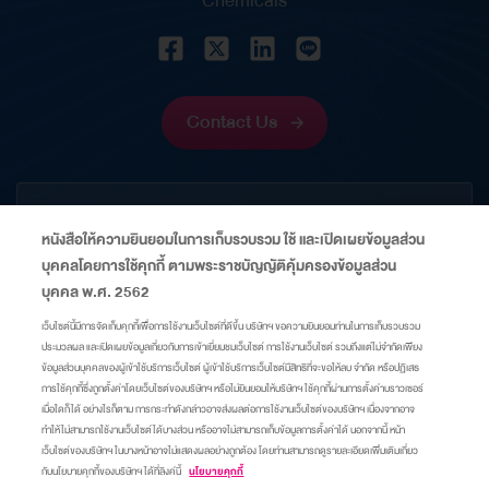
Chemicals
creation of sustainable value for shareholders and
stakeholders amid volatile economic and capital
market conditions. Energy Financing Deal of the
Year Thailand 2026 – This award recognizes
Contact Us
Thaioil’s successful issuance of US$600 million
perpetual capital securities, which received an
CORPORATE
overwhelming response from global investors,
หนังสือให้ความยินยอมในการเก็บรวบรวม ใช้ และเปิดเผยข้อมูลส่วน
with subscriptions exceeding the offering size…
บุคคลโดยการใช้คุกกี้ ตามพระราชบัญญัติคุ้มครองข้อมูลส่วน
INFORMATION
บุคคล พ.ศ. 2562
เว็บไซต์นี้มีการจัดเก็บคุกกี้เพื่อการใช้งานเว็บไซต์ที่ดีขึ้น บริษัทฯ ขอความยินยอมท่านในการเก็บรวบรวม
ประมวลผล และเปิดเผยข้อมูลเกี่ยวกับการเข้าเยี่ยมชมเว็บไซต์ การใช้งานเว็บไซต์ รวมถึงแต่ไม่จำกัดเพียง
LINKS
ข้อมูลส่วนบุคคลของผู้เข้าใช้บริการเว็บไซต์ ผู้เข้าใช้บริการเว็บไซต์มีสิทธิที่จะขอให้ลบ จำกัด หรือปฏิเสธ
การใช้คุกกี้ซึ่งถูกตั้งค่าโดยเว็บไซต์ของบริษัทฯ หรือไม่ยินยอมให้บริษัทฯ ใช้คุกกี้ผ่านการตั้งค่าบราวเซอร์
เมื่อใดก็ได้ อย่างไรก็ตาม การกระทำดังกล่าวอาจส่งผลต่อการใช้งานเว็บไซต์ของบริษัทฯ เนื่องจากอาจ
Sitemap
Privacy Center
Cookie Policy
Take Down Notice
ทำให้ไม่สามารถใช้งานเว็บไซต์ได้บางส่วน หรืออาจไม่สามารถเก็บข้อมูลการตั้งค่าได้ นอกจากนี้ หน้า
เว็บไซต์ของบริษัทฯ ในบางหน้าอาจไม่แสดงผลอย่างถูกต้อง โดยท่านสามารถดูรายละเอียดเพิ่มเติมเกี่ยว
กับนโยบายคุกกี้ของบริษัทฯ ได้ที่ลิงค์นี้
นโยบายคุกกี้