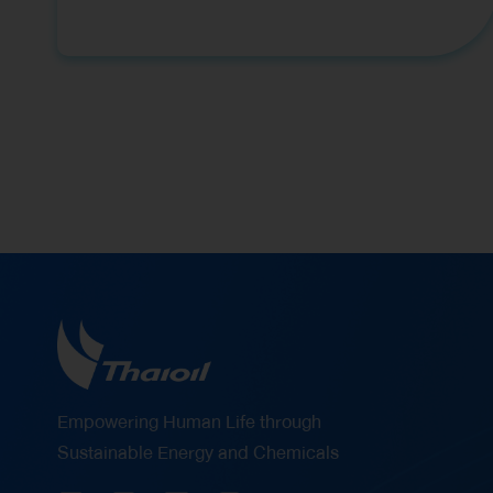
พัฒนาทักษะด้านกีฬาฟุตซอล“ ปีที่ 8 ให้กับเยาวชน
รอบโรงกลั่นโดยมีนักกีฬาฟุตซอลระดับประเทศและโค้ช
มืออาชีพ ร่วมถ่ายทอดความรู้ และประสบการณ์ ณ
สนาม บลูเวฟ อารีน่า จ.ชลบุรี กิจกรรมดังกล่าวมุ่งเน้น
ให้เยาวชนได้เรียนรู้ทั้งทักษะการเล่นพื้นฐาน เทคนิคการ
ฝึกซ้อมอย่างมีระบบ รวมถึงการปลูกฝังวินัย การ
ทำงานเป็นทีม และมีน้ำใจนักกีฬา นอกจากนี้ยังเป็นการ
สร้างแรงบันดาลใจให้เยาวชนเดินตามความฝันก้าวสู่
เส้นทางนักกีฬามืออาชีพ ไทยออยล์ให้ความสำคัญใน
การส่งเสริมสุขภาพ พลานามัย และพัฒนาศักยภาพ
ของเยาวชนไทยให้เติบโตอย่างมีคุณภาพทั้งด้านร่างกาย
และจิตใจ พร้อมทั้งสนับสนุนการเรียนรู้นอกห้องเรียน
ผ่านกิจกรรมสร้างสรรค์ เพื่อเสริมสร้างทักษะชีวิตและ
Empowering Human Life through
ความมั่นใจในตนเอง อันเป็นพื้นฐานสำคัญในการเติบโต
Sustainable Energy and Chemicals
เป็นบุคลากรที่มีคุณภาพของสังคมในอนาคต