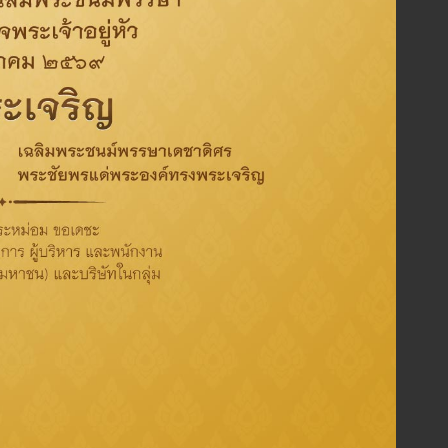
Management and
Social
Investor Relations
Governance
Environment
Corporate
Tag
Activity
CSR
Oil
Refinery
Sustainability
ThaiOil