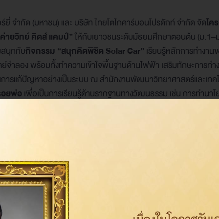
นอร์ยี่ จำกัด (มหาชน) และ บริษัท ไทยโตไกคาร์บอนโปรดักท์ จำกัด จัด
โค
่ายวิทย์ คิดส์ แคมป์”
ให้กับเยาวชนระดับมัธยมศึกษาตอนต้น (ม.1–ม
มสนุกกับ
กิจกรรม “สนุกคิดพิชิต Solar Car”
เรียนรู้หลักการทำงาน
จำลอง พร้อมทั้งทำความเข้าใจพื้นฐานด้านไฟฟ้า เสริมทักษะการทำง
ในการแก้ปัญหาอย่างเป็นระบบ ณ สำนักงานพัฒนาวิทยาศาสตร์และเทคโ
รอยพ่อ
เพื่อเป็นการเรียนรู้ด้านรากฐานทางวัฒนธรรม เช่น การทำนาโ
จุบัน ณ พิพิธภัณฑ์เกษตรเฉลิมพระเกียรติ พระบาทสมเด็จพระเจ้าอยู่
ศและการบินแห่งชาติ
เพื่อส่งเสริมให้เยาวชนเรียนรู้ประวัติศาสตร์ด้า
ะวิศวกรรมการบิน ซึ่งเป็นการสร้างแรงบันดาลใจในด้านอากาศยานและ
งบันดาลใจและเปิดประสบการณ์ใหม่ให้กับเยาวชน ทั้งในด้านวิทยาศาสตร์
้เชิงบูรณาการผ่านกิจกรรมที่สนุกและสร้างสรรค์ เพื่อพัฒนาศักยภาพ