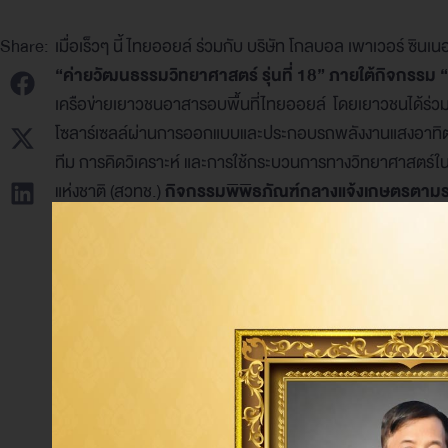
Share:
เมื่อเร็วๆ นี้ ไทยออยล์ ร่วมกับ บริษัท โกลบอล เพาเวอร์ ซินเ
“ค่ายวัฒนธรรมวิทยาศาสตร์ รุ่นที่ 18”
ภายใต้กิจกรรม “ค
เครือข่ายเยาวชนอาสารอบพื้นที่ไทยออยล์ โดยเยาวชนได้ร่ว
โซลาร์เซลล์ผ่านการออกแบบและประกอบรถพลังงานแสงอาทิตย์
ทีม การคิดวิเคราะห์ และการใช้กระบวนการทางวิทยาศาสตร์
แห่งชาติ (สวทช.)
กิจกรรมพิพิธภัณฑ์กลางแจ้งเกษตรตาม
หว่าน นาดำ ตลอดจนนวัตกรรมที่มีการพัฒนาจากอดีตมาสู่ปัจ
(องค์การมหาชน) อีกทั้ง เข้าเยี่ยมชม
พิพิธภัณฑ์กองทัพอากา
ของไทย รวมถึงเห็นความสำคัญของวิทยาศาสตร์เทคโนโลยี แล
เทคโนโลยีในอนาคต
ไทยออยล์มีเป้าหมายให้กิจกรรมในครั้งนี้จะช่วยเสริมสร้างแร
เทคโนโลยี สังคมและวัฒนธรรม พร้อมปลูกฝังทักษะการเรียนรู
เยาวชนให้เติบโตเป็นกำลังสำคัญของประเทศในอนาคต