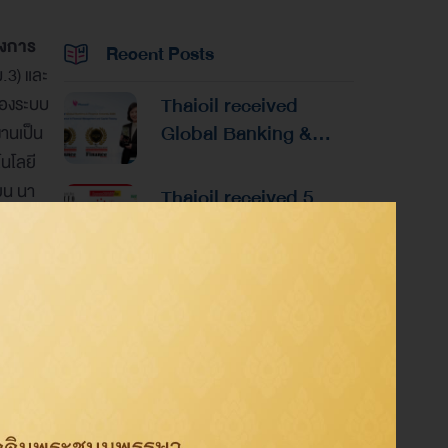
รงการ
Recent Posts
.3) และ
Thaioil received
ของระบบ
Global Banking &
านเป็น
Finance Awards 2026
นโลยี
Reaffirming
ยน นา
Thaioil received 5
Excellence in
หัว
Prestigious Honors at
Financial
นการบิน
the Asian Excellence
Management and
Award 2026
Thaioil Wins 4
Capital Raising
International Awards
from Alpha Southeast
Asia, Reinforcing
Excellence in
ของ
Category
Corporate