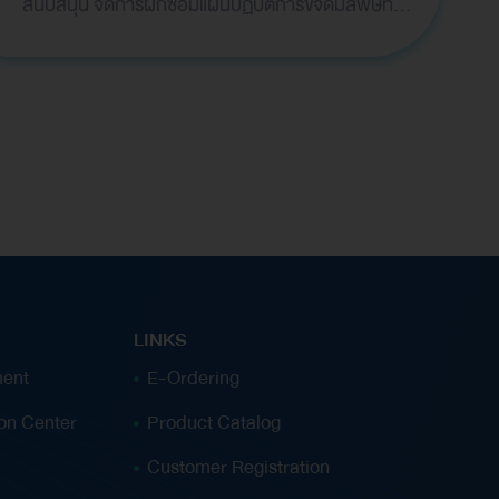
สนับสนุน จัดการฝึกซ้อมแผนปฏิบัติการขจัดมลพิษทาง
แวดล้อม
น้ำเนื่องจากน้ำมันและเคมีภัณฑ์แห่งชาติ ครั้งที่ 14 (14th
Thailand Oil and Chemical Spill Response
Exercise: TOC EX 14) จัดโดย กรมเจ้าท่า ร่วมกับ
ศูนย์อำนวยการรักษาผลประโยชน์ของชาติทางทะเล
ภาค 1 (ศรชล.ภาค1) กองทัพเรือ สมาคมอนุรักษ์สภาพ
แวดล้อมของกลุ่มอุตสาหกรรมน้ำมัน (IESG) และหน่วย
งานภาครัฐ ภาคเอกชน และผู้แทนจากภาคชุมชน ที่
เกี่ยวข้องทุกภาคส่วนเข้าร่วมระหว่างวันที่ 20 – 22
พฤษภาคม 2568 ณ ห้อง Auditorium บริษัท ไทยออ
ยล์ จำกัด (มหาชน) อำเภอศรีราชา จังหวัดชลบุรี การ
LINKS
ฝึกซ้อมครั้งนี้ มีวัตถุประสงค์เพื่อซ้อมแผนการป้องกัน
ent
E-Ordering
และขจัดมลพิษทางน้ำตลอดจนการฝึกซ้อมในที่
ion Center
Product Catalog
บังคับการ (Tabletop Exercise) ให้กับผู้เกี่ยวข้องทุก
ภาคส่วนได้เสริมสร้างความรู้ ความเข้าใจ และความ
Customer Registration
เชี่ยวชาญตลอดจนทำให้เกิดความสามารถในการ