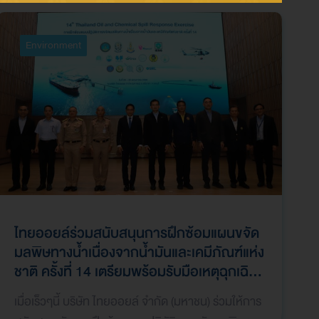
Environment
ไทยออยล์ร่วมสนับสนุนการฝึกซ้อมแผนขจัด
มลพิษทางน้ำเนื่องจากน้ำมันและเคมีภัณฑ์แห่ง
ชาติ ครั้งที่ 14 เตรียมพร้อมรับมือเหตุฉุกเฉิน
ทางทะเลอย่างมีประสิทธิภาพ เสริมสร้าง
เมื่อเร็วๆนี้ บริษัท ไทยออยล์ จำกัด (มหาชน) ร่วมให้การ
ความพร้อมด้านความมั่นคงทางทะเลและสิ่ง