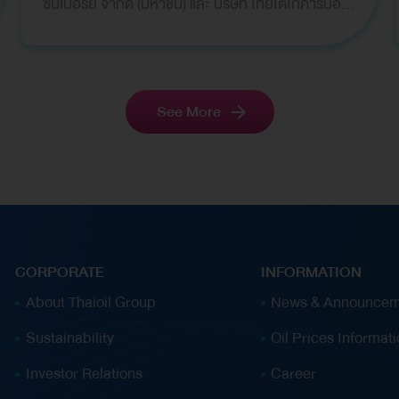
ซินเนอร์ยี่ จำกัด (มหาชน) และ บริษัท ไทยโตไกคาร์บอน
โปรดักท์ จำกัด จัดโครงการ “ค่ายวัฒนธรรม
วิทยาศาสตร์ รุ่นที่ 18” ภายใต้กิจกรรม “ค่ายวิทย์ คิดส์
แคมป์” ให้กับเยาวชนระดับมัธยมศึกษาตอนต้น (ม.1–
ม.3) และเครือข่ายเยาวชนอาสารอบพื้นที่ไทยออยล์
See More
โดยเยาวชนได้ร่วมสนุกกับกิจกรรม “สนุกคิดพิชิต
Solar Car” เรียนรู้หลักการทำงานของระบบโซลาร์เซลล์
ผ่านการออกแบบและประกอบรถพลังงานแสงอาทิตย์
จำลอง พร้อมทั้งทำความเข้าใจพื้นฐานด้านไฟฟ้า เสริม
ทักษะการทำงานเป็นทีม การคิดวิเคราะห์ และการใช้
กระบวนการทางวิทยาศาสตร์ในการแก้ปัญหาอย่างเป็น
CORPORATE
INFORMATION
ระบบ ณ สำนักงานพัฒนาวิทยาศาสตร์และเทคโนโลยี
About Thaioil Group
News & Announcem
แห่งชาติ (สวทช.) กิจกรรมพิพิธภัณฑ์กลางแจ้งเกษตร
Sustainability
Oil Prices Informat
ตามรอยพ่อ เพื่อเป็นการเรียนรู้ด้านรากฐานทาง
วัฒนธรรม เช่น การทำนาโยน นาหว่าน นาดำ ตลอดจน
Investor Relations
Career
นวัตกรรมที่มีการพัฒนาจากอดีตมาสู่ปัจจุบัน ณ