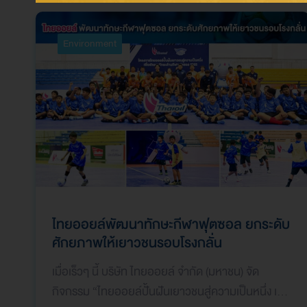
Environment
ไทยออยล์พัฒนาทักษะกีฬาฟุตซอล ยกระดับ
ศักยภาพให้เยาวชนรอบโรงกลั่น
เมื่อเร็วๆ นี้ บริษัท ไทยออยล์ จำกัด (มหาชน) จัด
กิจกรรม “ไทยออยล์ปั้นฝันเยาวชนสู่ความเป็นหนึ่ง เพื่อ