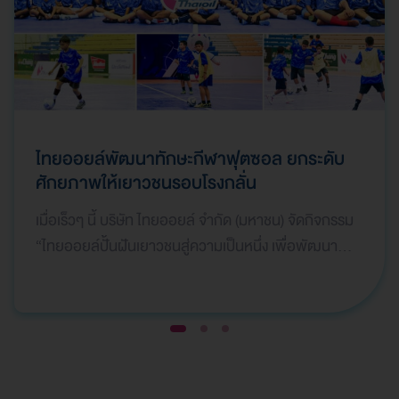
ไทยออยล์พัฒนาทักษะกีฬาฟุตซอล ยกระดับ
ศักยภาพให้เยาวชนรอบโรงกลั่น
เมื่อเร็วๆ นี้ บริษัท ไทยออยล์ จำกัด (มหาชน) จัดกิจกรรม
“ไทยออยล์ปั้นฝันเยาวชนสู่ความเป็นหนึ่ง เพื่อพัฒนา
ทักษะด้านกีฬาฟุตซอล“ ปีที่ 8 ให้กับเยาวชนรอบโรงกลั่น
โดยมีนักกีฬาฟุตซอลระดับประเทศและโค้ชมืออาชีพ ร่วม
ถ่ายทอดความรู้ และประสบการณ์ ณ สนาม บลูเวฟ อารี
1
2
3
น่า จ.ชลบุรี กิจกรรมดังกล่าวมุ่งเน้นให้เยาวชนได้เรียนรู้ทั้ง
ทักษะการเล่นพื้นฐาน เทคนิคการฝึกซ้อมอย่างมีระบบ