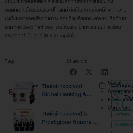
มอบประกาศนียบัตรฯ สำหรับผลิตภัณฑ์หลักครบถ้วน ทั้ง
ผลิตภัณฑ์ปิโตรเลียมและปิโตรเคมี ถือเป็นความคืบหน้าจากความ
มุ่งมั่นในการลดปริมาณการปล่อยก๊าซเรือนกระจกของผลิตภัณฑ์
ตาม Net Zero Pathway เพื่อให้บรรลุเป้าการปล่อยก๊าซเรือน
กระจกสุทธิเป็นศูนย์ (Net Zero) ต่อไป
Tag:
Share on:
Social
Activity
Recent
Thaioil received
Categor
Governanc
Global Banking &
CSR
Ta
Posts
Environmen
Finance Awards 2026
Oil
Corporate
Reaffirming
Thaioil received 5
Refinery
Excellence in
Prestigious Honors at
Sustainabi
Financial
the Asian Excellence