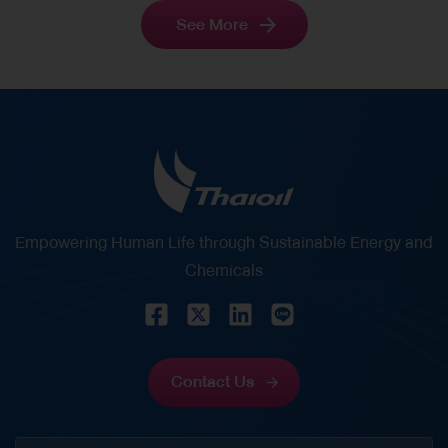
รวมถึงการปลูกฝังวินัย การทำงานเป็นทีม และมีน้ำใจ
See More
นักกีฬา นอกจากนี้ยังเป็นการสร้างแรงบันดาลใจให้
เยาวชนเดินตามความฝันก้าวสู่เส้นทางนักกีฬามืออาชีพ
ไทยออยล์ให้ความสำคัญในการส่งเสริมสุขภาพ
พลานามัย และพัฒนาศักยภาพของเยาวชนไทยให้เติบโต
อย่างมีคุณภาพทั้งด้านร่างกายและจิตใจ พร้อมทั้ง
สนับสนุนการเรียนรู้นอกห้องเรียนผ่านกิจกรรมสร้างสรรค์
เพื่อเสริมสร้างทักษะชีวิตและความมั่นใจในตนเอง อันเป็น
พื้นฐานสำคัญในการเติบโตเป็นบุคลากรที่มีคุณภาพของ
Empowering Human Life through Sustainable Energy and
สังคมในอนาคต
Chemicals
Contact Us