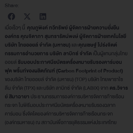
Share:
เมื่อเร็วๆ นี้
คุณภูพิงค์ ทวีทรัพย์ ผู้จัดการฝ่ายความยั่งยืน
องค์กร
คุณจิดาภา สุนทรารัตน์พงษ์ ผู้จัดการฝ่ายเทคโนโลยี
บริษัท ไทยออยล์ จำกัด (มหาชน)
และ
คุณเชษฐ์ โปร่งจิตต์
กรรมการอำนวยการ
บริษัท ลาบิกซ์ จำกัด
เป็นผู้แทนกลุ่มไทย
ออยล์
รับมอบประกาศนียบัตรเครื่องหมายรับรองคาร์บอน
ฟุต พริ้นท์ของผลิตภัณฑ์ (Carbon Footprint of Product)
ของบริษัท ไทยออยล์ จำกัด (มหาชน) (TOP) บริษัท ไทยพาราไซ
ลีน จำกัด (TPX) และบริษัท ลาบิกซ์ จำกัด (LABIX) จาก
ดร.วิจาร
ย์ สิมาฉายา
ประธานกรรมการองค์การบริหารจัดการก๊าซเรือน
กระจก ในพิธีมอบประกาศนียบัตรเครื่องหมายรับรองฉลาก
คาร์บอน ซึ่งจัดโดยองค์การบริหารจัดการก๊าซเรือนกระจก
(องค์กรมหาชน) ณ สถาบันเพื่อการยุติธรรมแห่งประเทศไทย