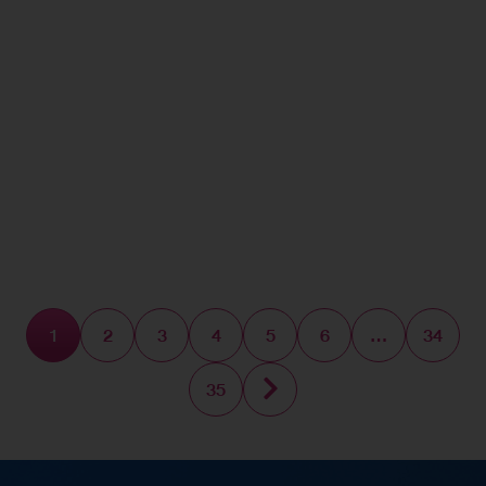
ไทยออยล์คว้า 5 รางวัลยอดเยี่ยมแห่งเอเชีย
จาก “Asian Excellence Award 2025”
บริษัท ไทยออยล์ จำกัด (มหาชน) ได้รับยกย่องให้เป็นผู้นำร
[…]
องค์กร
1
2
3
4
5
6
…
34
35